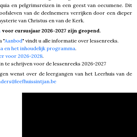
oquia en pelgrimsreizen in een geest van oecumene. Dit
loofsleven van de deelnemers verrijken door een dieper
ysterie van Christus en van de Kerk.
n
voor cursusjaar 2026-2027 zijn geopend.
 "
Aanbod
" vindt u alle informatie over lessenreeks.
a en het inhoudelijk programma
.
er voor 2026-2028
.
n te schrijven voor de lessenreeks 2026-2027
ngen wenst over de leergangen van het Leerhuis van de
ders@leefhuissintjan.be