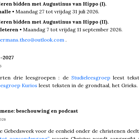
 leren bidden met Augustinus van Hippo (I).
malle
• Maandag 27 tot vrijdag 31 juli 2026.
 leren bidden met Augustinus van Hippo (II).
leteren
• Maandag 7 tot vrijdag 11 september 2026.
ermans.theo@outlook.com
.
-2027
6
rten drie leesgroepen : de
Studieleesgroep
leest teks
esgroep Kurios
leest teksten in de grondtaal, het Grieks
mene: beschouwing en podcast
2026
de Gebedsweek voor de eenheid onder de christenen deel
tot zonsondergang”
, waarin Christus wordt aangereikt 