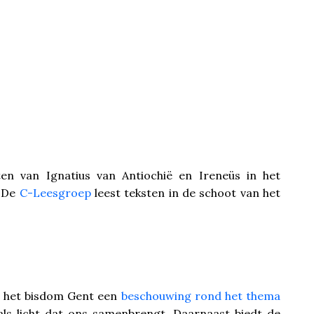
ten van Ignatius van Antiochië en Ireneüs in het
. De
C-Leesgroep
leest teksten in de schoot van het
t het bisdom Gent een
beschouwing rond het thema
als licht dat ons samenbrengt. Daarnaast biedt de