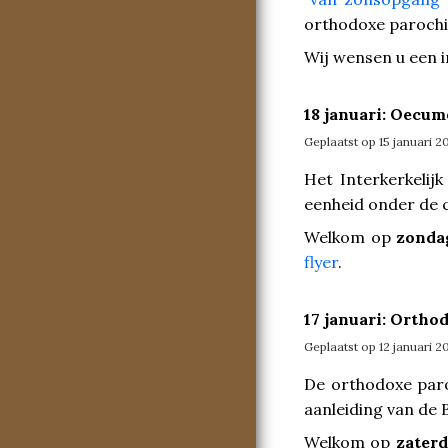
orthodoxe parochi
Wij wensen u een 
18 januari: Oecu
Geplaatst op 15 januari 2
Het Interkerkelij
eenheid onder de 
Welkom op
zondag
flyer
.
17 januari: Ortho
Geplaatst op 12 januari 2
De orthodoxe paro
aanleiding van de 
Welkom op
zaterd