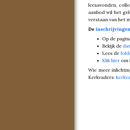
leesavonden, coll
aanbod wil het ge
verstaan van het m
De
inschrijvinge
Op de pagina
Bekijk de
dat
Lees de
fold
Klik hier
om i
Wie meer inlichti
Kerkvaders:
kerkva