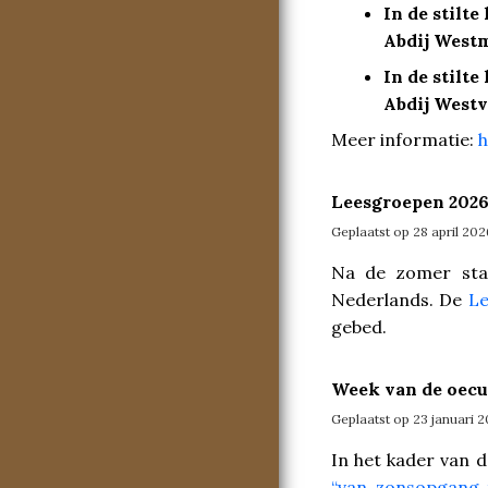
In de stilte
Abdij West
In de stilte
Abdij Westv
Meer informatie:
h
Leesgroepen 2026
Geplaatst op 28 april 202
Na de zomer sta
Nederlands. De
Le
gebed.
Week van de oecu
Geplaatst op 23 januari 
In het kader van 
“van zonsopgang 