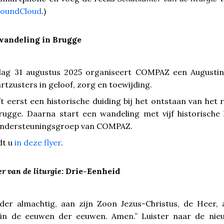
SoundCloud
.)
wandeling in Brugge
ag 31 augustus 2025 organiseert
COMPAZ
een Augustin
tzusters in geloof, zorg en toewijding.
 eerst een historische duiding bij het ontstaan van het 
rugge. Daarna start een wandeling met vijf historische 
ondersteuningsgroep van
COMPAZ
.
dt u
in deze flyer
.
r van de liturgie
: Drie-Eenheid
der almachtig, aan zijn Zoon Jezus-Christus, de Heer,
, in de eeuwen der eeuwen. Amen.” Luister naar de nie