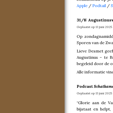
Apple
/
Podtail
/
31/8: Augustinus
Geplaatst op 13 juni 2025
Op zondagnamidd
Sporen van de Zwar
Lieve Desmet geeft
Augustinus – te B
begeleid door de 
Alle informatie vin
Podcast
Schatkame
Geplaatst op 13 juni 2025
“Glorie aan de Va
bijstaat en helpt