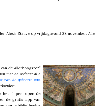
er Alexis Struve op vrijdagavond 28 november. Alle
van de Allerhoogste?”
en met de podcast alle
est van de geboorte van
erkvaders.
r het slapen, open de
eer de gratis app van
oe aan je bibliotheek –