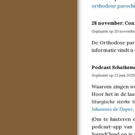
orthodoxe paroch
28 november: Conf
Geplaatst op 20 novemb
De Orthodoxe paro
informatie vindt u
Podcast
Schatkame
Geplaatst op 22 juni 2025
Waarom zingen we 
Hoor het in de laa
liturgische sterke
Johannes de Doper
,
(Om te luisteren 
podcast-app van A
SoundCloud op je