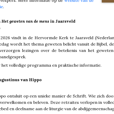
e Vespers. Meer informatie op de
website van de
ie
.
m
Het geweten van de mens
in Jaarsveld
6
 2026 vindt in de Hervormde Kerk te Jaarsveld (Nederl
edag wordt het thema geweten belicht vanuit de Bijbel, de
verzorgen lezingen over de betekenis van het geweten 
panelgesprek.
 het volledige programma en praktische informatie.
Augustinus van Hippo
po ontsluit op een unieke manier de Schrift. Wie zich doo
verwelkomen en beleven. Deze retraites verlopen in volled
ebed en deelname aan de liturgie van de abdijgemeenschap. 