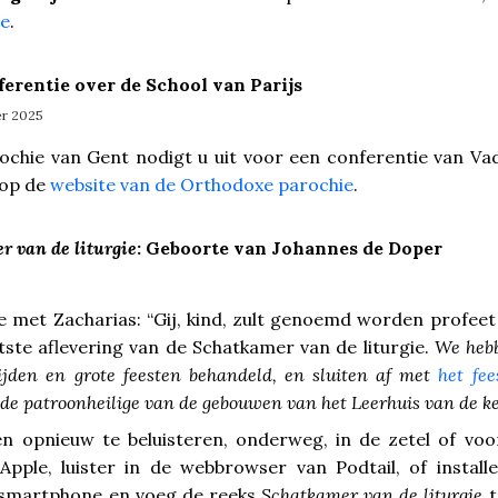
ie
.
erentie over de School van Parijs
er 2025
chie van Gent nodigt u uit voor een conferentie van Vad
 op de
website van de Orthodoxe parochie
.
r van de liturgie
: Geboorte van Johannes de Doper
met Zacharias: “Gij, kind, zult genoemd worden profeet 
tste aflevering van de Schatkamer van de liturgie.
We hebb
 tijden en grote feesten behandeld, en sluiten af met
het fe
 de patroonheilige van de gebouwen van het Leerhuis van de k
en opnieuw te beluisteren, onderweg, in de zetel of voo
pple, luister in de webbrowser van Podtail, of install
 smartphone en voeg de reeks
Schatkamer van de liturgie
t